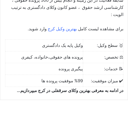
سابقه فعالیت در این زمینه و انجام بیش از 500 پرونده حقوقی ،
کارشناسی ارشد حقوق ، عضو کانون وکلای دادگستری به ترتیب
الویت :
برای مشاهده لیست کامل
بهترین وکیل کرج
وارد شوید.
🥇 سطح وکیل:
وکیل پایه یک دادگستری
⚖️ تخصص:
پرونده های حقوقی،خانواده، کیفری
📝 خدمات:
پیگیری پرونده
✔️ میزان موفقیت:
%99 موفقیت پرونده ها
در ادامه به معرفی بهترین وکلای سرقفلی در کرج میپردازیم…
سعید رستمی