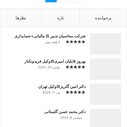
پرخواننده
تازه
نظرها
شرکت محاسبان تدبیر ⚖️ مالیاتی+حسابداری
2 هفته پیش
بهروز قابلیان امیری⚖️وکیل فریدونکنار
نوامبر 26, 2025
دکتر امین گلریز⚖️وکیل تهران
می 11, 2026
دکتر محمد حسن گلستانی
سپتامبر 9, 2024