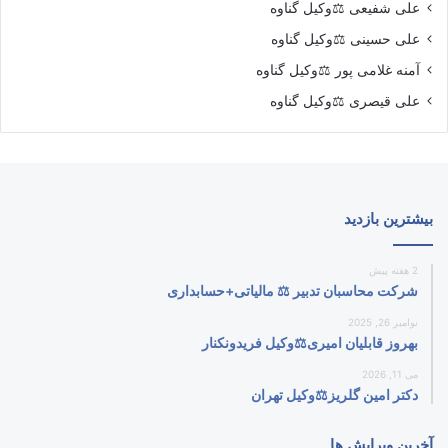
علی شفیعی ⚖️وکیل گناوه
علی حسینی ⚖️وکیل گناوه
آمنه غلامی پور ⚖️وکیل گناوه
علی قیصری ⚖️وکیل گناوه
بیشترین بازدید
2 هفته پیش
شرکت محاسبان تدبیر ⚖️ مالیاتی+حسابداری
نوامبر 26, 2025
بهروز قابلیان امیری⚖️وکیل فریدونکنار
می 11, 2026
دکتر امین گلریز⚖️وکیل تهران
آخرین ویرایش ها