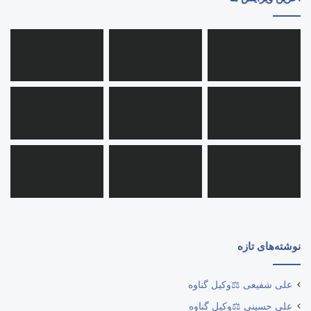
نوشته‌های تازه
علی شفیعی ⚖️وکیل گناوه
علی حسینی ⚖️وکیل گناوه